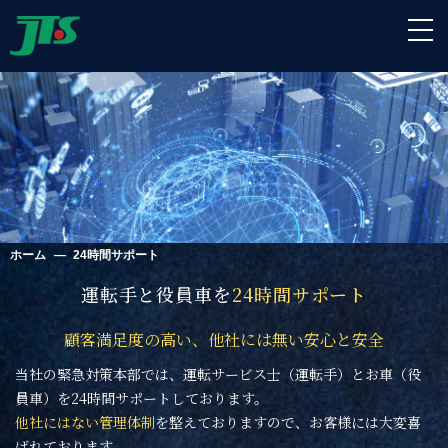
ホーム
―
24時間サポート
運転手と役員車を
24時間サポート
顧客満足度の高い、他社には無い安心と安全
当社の緊急対策本部では、運転サービス士（運転手）とお車（役
員車）を
24時間サポートしております。
他社にはない管理体制
を整えておりますので、お客様には大変喜
ばれております。